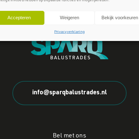
elige invloed hebben op bepaalde functies en mogelijkheden.
Accepteren
Weigeren
Bekijk voorkeuren
Privacyverklaring
info@sparqbalustrades.nl
Bel met ons