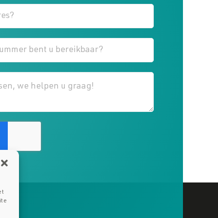
et
ite