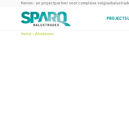
Ga
Kennis- en projectpartner voor complexe volglasbalustra
naar
inhoud
PROJECTS
Home
»
Afrekenen