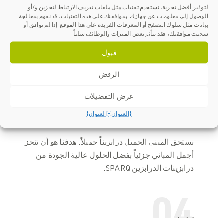
02
آمنة وعملية
لتوفير أفضل تجربة، نستخدم تقنيات مثل ملفات تعريف الارتباط لتخزين و/أو
والجمالية
الوصول إلى معلومات عن جهازك. بموافقتك على هذه التقنيات، قد نقوم بمعالجة
بيانات مثل سلوك التصفح أو المعرفات الفريدة على هذا الموقع. إذا لم توافق أو
سحبت موافقتك، فقد تتأثر بعض الميزات والوظائف سلباً.
تتجاوز حلول سبارك للدرابزينات الدرابزينات SPARQ
مجرد تركيب الحماية الوظيفية الآمنة من السقوط.
قبول
فالجماليات لها نفس أهمية السلامة بالنسبة لنا.
الرفض
03
عرض التفضيلات
عالية الجودة
{العنوان}
{العنوان}
المواد
يستحق المبنى الجميل درابزيناً جميلاً. هدفنا هو أن تنجز
أجمل المباني جزئياً بفضل الحلول عالية الجودة من
درابزينات الدرابزين SPARQ.
04