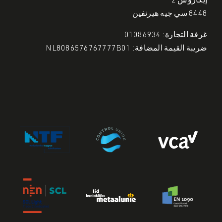
إيكاروس 2
8448 سي جيه هيرنفين
غرفة التجارة: 01086934
ضريبة القيمة المضافة: NL8086576767777B01