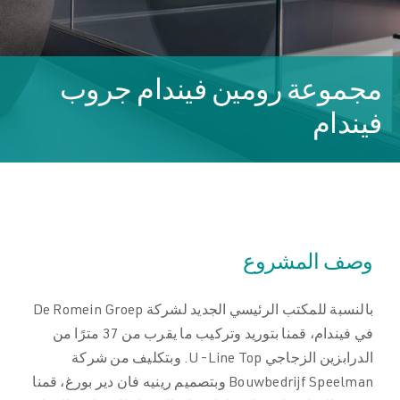
الكتيبات
الكتيبات
التنزيلات
مجموعة رومين فيندام جروب
التنزيلات
فيندام
اتصل بنا
اتصل بنا
وصف المشروع
بالنسبة للمكتب الرئيسي الجديد لشركة De Romein Groep
في فيندام، قمنا بتوريد وتركيب ما يقرب من 37 مترًا من
الدرابزين الزجاجي U-Line Top. وبتكليف من شركة
Bouwbedrijf Speelman وبتصميم رينيه فان دير بورغ، قمنا