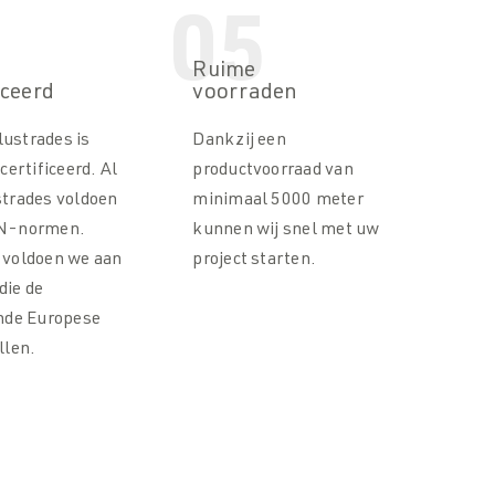
05
Ruime
iceerd
voorraden
ustrades is
Dankzij een
certificeerd. Al
productvoorraad van
strades voldoen
minimaal 5000 meter
EN-normen.
kunnen wij snel met uw
 voldoen we aan
project starten.
 die de
ende Europese
llen.