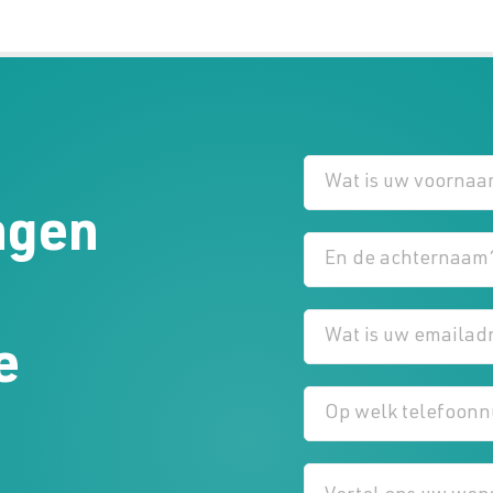
agen
e