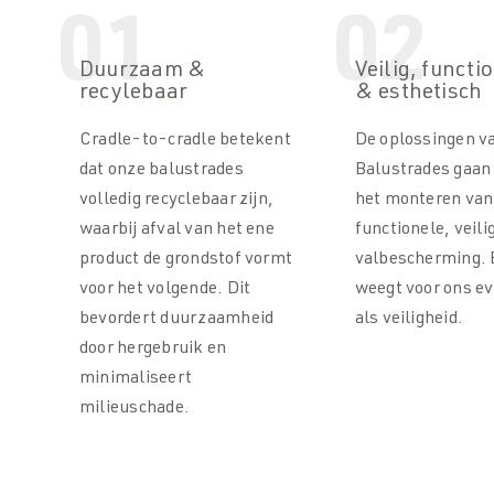
01
02
Duurzaam &
Veilig, functi
recylebaar
& esthetisch
Cradle-to-cradle betekent
De oplossingen 
dat onze balustrades
Balustrades gaan
volledig recyclebaar zijn,
het monteren van
waarbij afval van het ene
functionele, veili
product de grondstof vormt
valbescherming. 
voor het volgende. Dit
weegt voor ons e
bevordert duurzaamheid
als veiligheid.
door hergebruik en
minimaliseert
milieuschade.