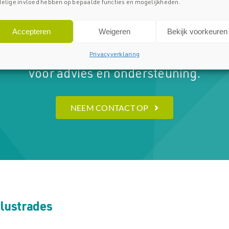
elige invloed hebben op bepaalde functies en mogelijkheden.
Neem Contact Met Ons Op!
Accepteren
Weigeren
Bekijk voorkeuren
lasbalustradeoplossingen? Neem gerust 
Privacyverklaring
voor advies en ondersteuning.
NEEM CONTACT OP
lustrades