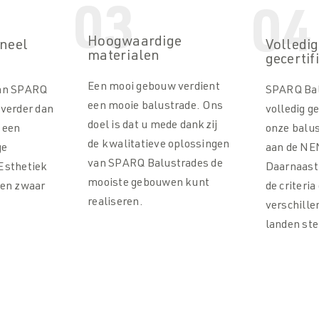
03
04
Hoogwaardige
oneel
Volledig
materialen
gecertif
Een mooi gebouw verdient
van SPARQ
SPARQ Bal
een mooie balustrade. Ons
 verder dan
volledig ge
doel is dat u mede dankzij
 een
onze balu
de kwalitatieve oplossingen
ge
aan de N
van SPARQ Balustrades de
Esthetiek
Daarnaast
mooiste gebouwen kunt
ven zwaar
de criteria
realiseren.
verschill
landen ste