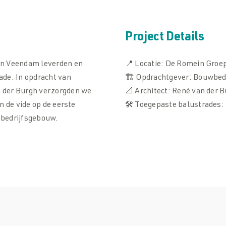
Project Details
in Veendam leverden en
📍 Locatie: De Romein Gro
ade. In opdracht van
🏗 Opdrachtgever: Bouwbed
 der Burgh verzorgden we
📐 Architect: René van der
n de vide op de eerste
🛠 Toegepaste balustrades: 
e bedrijfsgebouw.