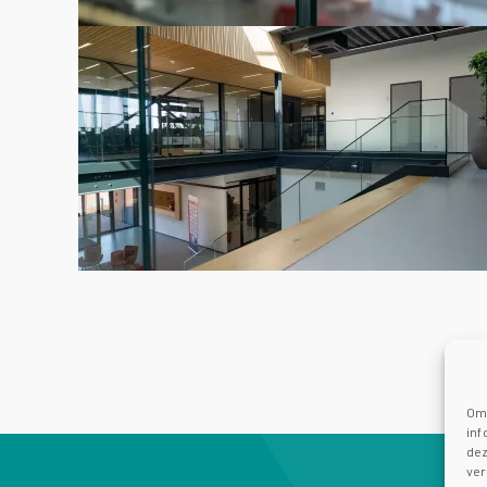
Om 
inf
dez
ver