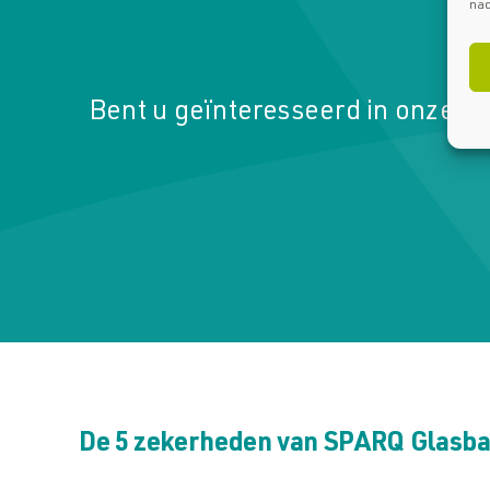
nad
Bent u geïnteresseerd in onze g
De 5 zekerheden van SPARQ Glasba