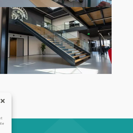
et
ite