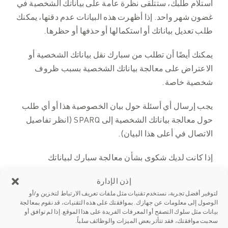
استلام طلبك، ستتلقى نظرة عامة على بياناتك الشخصية في
غضون شهر واحد. إذا أظهرت هذه البيانات عدم دقتها، يمكنك
طلب تعديل بياناتك أو استكمالها أو حذفها أو حظرها.
يمكنك أيضًا أن تطلب من سبارك نقل بياناتك الشخصية أو
الاعتراض على معالجة بياناتك الشخصية بسبب ظروف
شخصية خاصة.
يجب إرسال أي أسئلة حول بيان الخصوصية هذا أو أي طلب
حول معالجة بياناتك الشخصية إلى SPARQ (انظر تفاصيل
الاتصال في أعلى هذا البيان).
إذا كانت لديك شكوى بشأن معالجة سبارك لبياناتك
الشخصية، يُرجى إعلامنا بذلك. إذا لم تتوصل إلى اتفاق معنا،
إذن الإدارة
يحق لك تقديم شكوى إلى الجهة المنظمة للخصوصية، وهي
لتوفير أفضل تجربة، نستخدم تقنيات مثل ملفات تعريف الارتباط لتخزين و/أو
هيئة البيانات الشخصية. يمكنك الاتصال بهيئة البيانات
الوصول إلى معلومات عن جهازك. بموافقتك على هذه التقنيات، قد نقوم بمعالجة
بيانات مثل سلوك التصفح أو المعرفات الفريدة على هذا الموقع. إذا لم توافق أو
الشخصية لهذا الغرض.
سحبت موافقتك، فقد تتأثر بعض الميزات والوظائف سلباً.