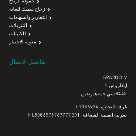
حمولة الرياح
زجاج سميك للغاية
التقارير والشهادات
التنزيلات
الكتيبات
معونة الاختيار
تفاصيل الاتصال
SPARQ B.V.
إيكاروس 2
8448 سي جيه هيرنفين
غرفة التجارة: 01086934
ضريبة القيمة المضافة: NL8086576767777B01