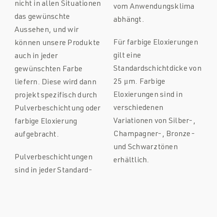
nicht in allen Situationen
vom Anwendungsklima
das gewünschte
abhängt.
Aussehen, und wir
Für farbige Eloxierungen
können unsere Produkte
gilt eine
auch in jeder
Standardschichtdicke von
gewünschten Farbe
25 μm. Farbige
liefern. Diese wird dann
Eloxierungen sind in
projektspezifisch durch
verschiedenen
Pulverbeschichtung oder
Variationen von Silber-,
farbige Eloxierung
Champagner-, Bronze-
aufgebracht.
und Schwarztönen
Pulverbeschichtungen
erhältlich.
sind in jeder Standard-