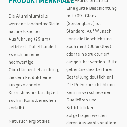
PRODUKTMERKMALE
RAL-Farbe erhältlich.
Eine glatte Beschichtung
mit 70% Glanz
Die Aluminiumteile
(Seidenglanz) ist
werden standardmäßig in
Standard. Auf Wunsch
natur eloxierter
kann die Beschichtung
Ausführung (25 μm)
auch matt (30% Glas)
geliefert. Dabei handelt
oder fein strukturiert
es sich um eine
ausgeführt werden. Bitte
hochwertige
geben Sie dies bei Ihrer
Oberflächenbehandlung,
Bestellung deutlich an!
die dem Produkt eine
Die Pulverbeschichtung
ausgezeichnete
kann in verschiedenen
Korrosionsbeständigkeit
Qualitäten und
auch in Kunstbereichen
Schichtdicken
verleiht.
aufgetragen werden,
Natürlich ergibt dies
deren Auswahl vor allem