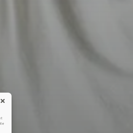
et
ite