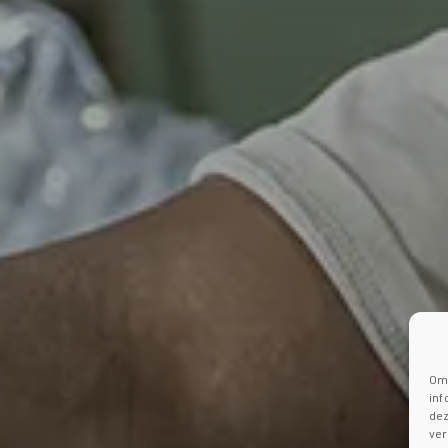
Om 
inf
dez
ver