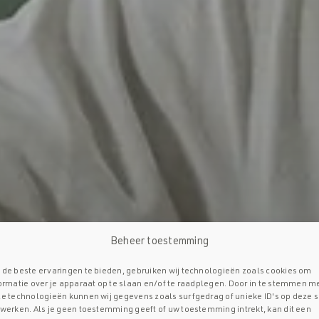
Beheer toestemming
de beste ervaringen te bieden, gebruiken wij technologieën zoals cookies om
ormatie over je apparaat op te slaan en/of te raadplegen. Door in te stemmen m
e technologieën kunnen wij gegevens zoals surfgedrag of unieke ID's op deze s
werken. Als je geen toestemming geeft of uw toestemming intrekt, kan dit een