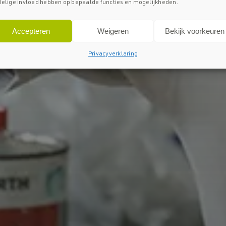
elige invloed hebben op bepaalde functies en mogelijkheden.
Accepteren
Weigeren
Bekijk voorkeuren
Privacyverklaring