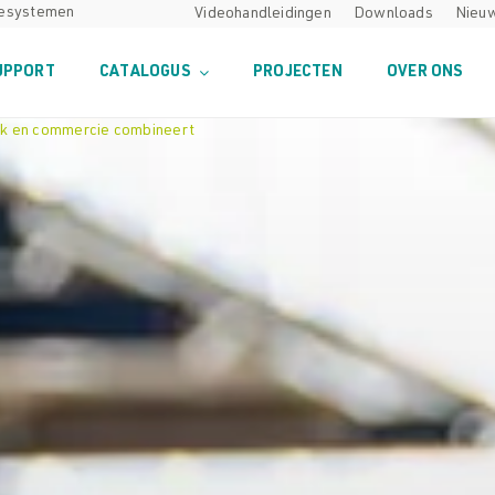
desystemen
Videohandleidingen
Downloads
Nieu
UPPORT
CATALOGUS
PROJECTEN
OVER ONS
niek en commercie combineert