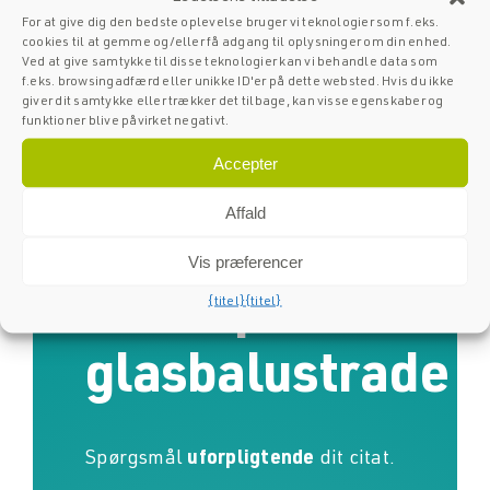
For at give dig den bedste oplevelse bruger vi teknologier som f.eks.
cookies til at gemme og/eller få adgang til oplysninger om din enhed.
Ved at give samtykke til disse teknologier kan vi behandle data som
f.eks. browsingadfærd eller unikke ID'er på dette websted. Hvis du ikke
giver dit samtykke eller trækker det tilbage, kan visse egenskaber og
funktioner blive påvirket negativt.
Accepter
Affald
Bed om et
Vis præferencer
tilbud på din
{titel}
{titel}
glasbalustrade
Spørgsmål
uforpligtende
dit citat.