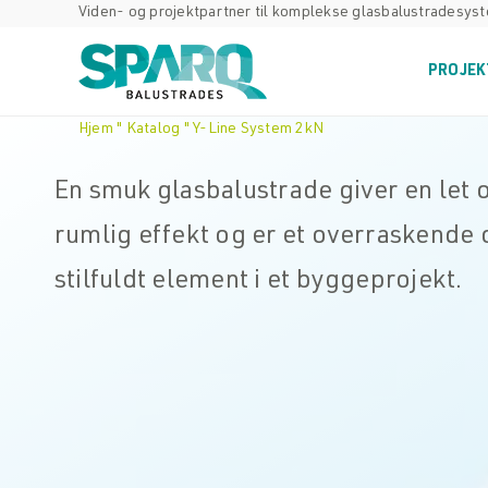
Skip
Viden- og projektpartner til komplekse glasbalustradesys
to
content
PROJEK
Hjem
"
Katalog
"
Y-Line System 2kN
En smuk glasbalustrade giver en let 
rumlig effekt og er et overraskende 
stilfuldt element i et byggeprojekt.