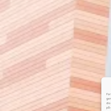
For
gem
dis
på 