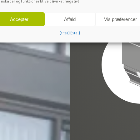
nskaber og funktioner blive påvirket negativt.
Specifikationer 
Downloads
Accepter
Affald
Vis præferencer
{titel}
{titel}