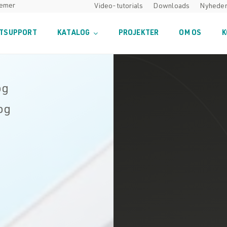
temer
Video-tutorials
Downloads
Nyhede
TSUPPORT
KATALOG
PROJEKTER
OM OS
K
og
og