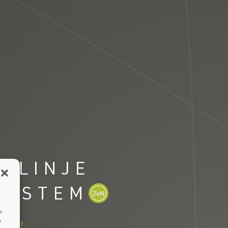
Y-LINJE
SYSTEM
r
e
skaber