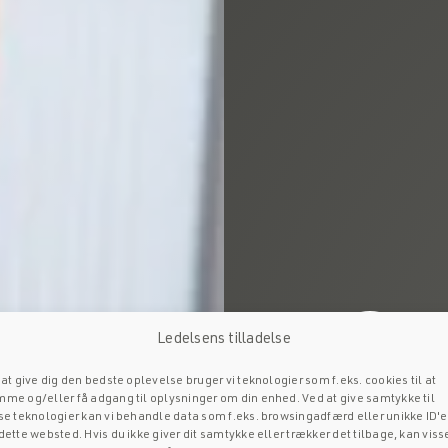
Ledelsens tilladelse
 at give dig den bedste oplevelse bruger vi teknologier som f.eks. cookies til at
me og/eller få adgang til oplysninger om din enhed. Ved at give samtykke til
se teknologier kan vi behandle data som f.eks. browsingadfærd eller unikke ID'e
dette websted. Hvis du ikke giver dit samtykke eller trækker det tilbage, kan viss
Produktets egen