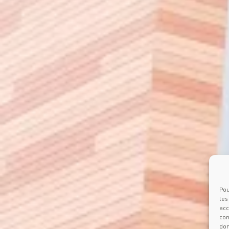
Pou
les
acc
com
don