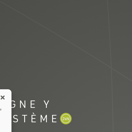
LIGNE Y
ue
SYSTÈME