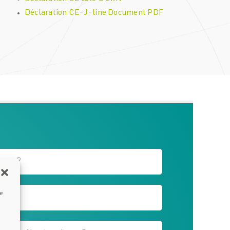
Déclaration CE-J-line Document PDF
ue