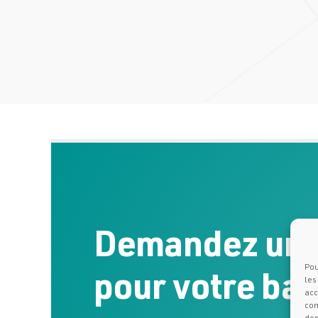
Demandez un 
Pou
pour votre ba
les
acc
com