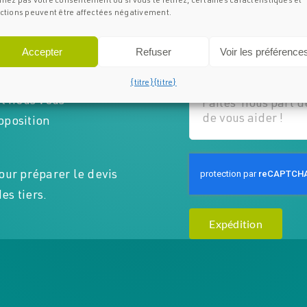
nez pas votre consentement ou si vous le retirez, certaines caractéristiques et
ctions peuvent être affectées négativement.
Accepter
Refuser
Voir les préférence
ion.
{titre}
{titre}
et nous vous
oposition
our préparer le devis
s tiers.
Expédition