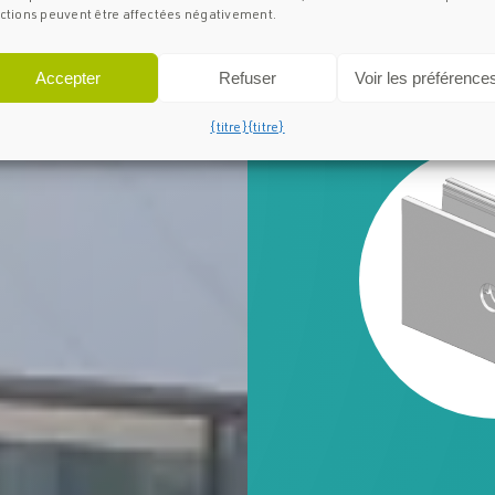
ctions peuvent être affectées négativement.
Caractéristiques 
Spécifications et
Accepter
Refuser
Voir les préférence
Téléchargements
{titre}
{titre}