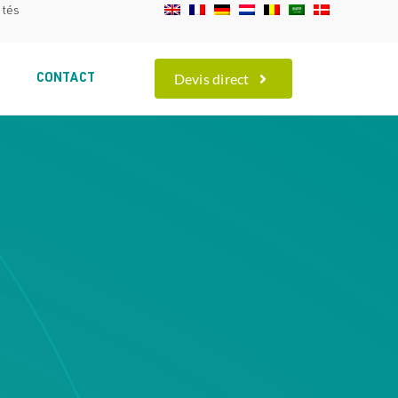
ités
Devis direct
S
CONTACT