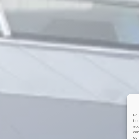
Pou
les
acc
com
don