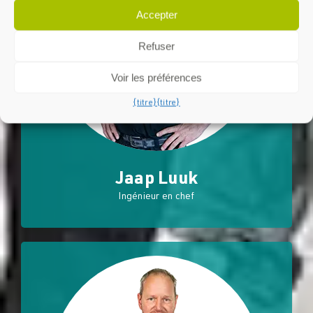
Accepter
Refuser
Voir les préférences
{titre}
{titre}
Jaap Luuk
Ingénieur en chef