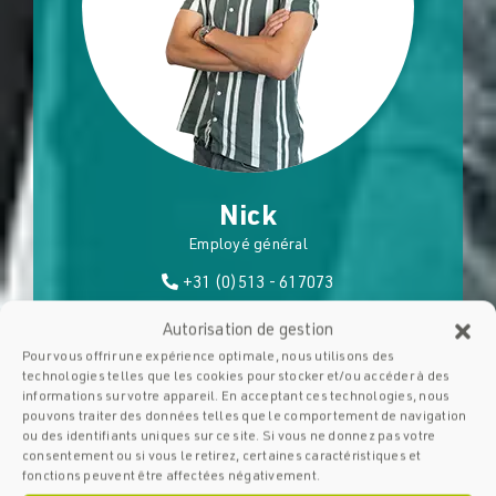
Nick
Employé général
+31 (0)513 - 617073
Autorisation de gestion
Pour vous offrir une expérience optimale, nous utilisons des
technologies telles que les cookies pour stocker et/ou accéder à des
informations sur votre appareil. En acceptant ces technologies, nous
pouvons traiter des données telles que le comportement de navigation
ou des identifiants uniques sur ce site. Si vous ne donnez pas votre
consentement ou si vous le retirez, certaines caractéristiques et
fonctions peuvent être affectées négativement.