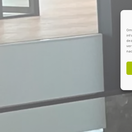
Om 
inf
dez
ver
nad