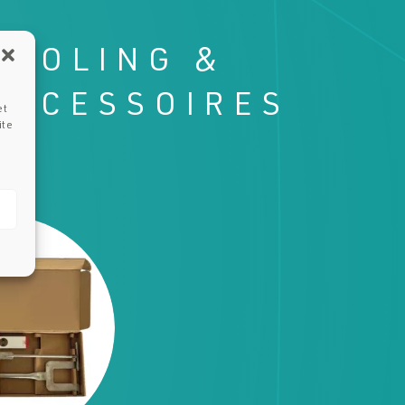
TOOLING &
ACCESSOIRES
et
ite
appen
oires