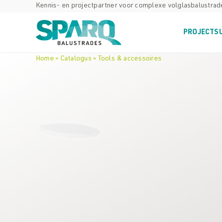
Skip
Kennis- en projectpartner voor complexe volglasbalustra
to
content
PROJECTS
Home
»
Catalogus
»
Tools & accessoires