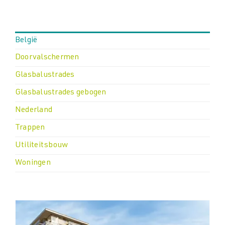
Downloads
Downloads
België
Doorvalschermen
Contact
Contact
Glasbalustrades
Glasbalustrades gebogen
Nederland
Trappen
Utiliteitsbouw
Woningen