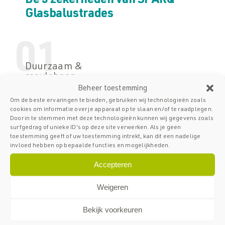
De 5 zekerheden van SPARQ
Glasbalustrades
01
Duurzaam &
recylebaar
Beheer toestemming
Cradle-to-cradle betekent dat onze balustrades
Om de beste ervaringen te bieden, gebruiken wij technologieën zoals
cookies om informatie over je apparaat op te slaan en/of te raadplegen.
volledig recyclebaar zijn, waarbij afval van het
Door in te stemmen met deze technologieën kunnen wij gegevens zoals
ene product de grondstof vormt voor het
surfgedrag of unieke ID's op deze site verwerken. Als je geen
toestemming geeft of uw toestemming intrekt, kan dit een nadelige
volgende. Dit bevordert duurzaamheid door
invloed hebben op bepaalde functies en mogelijkheden.
hergebruik en minimaliseert milieuschade.
Accepteren
Weigeren
02
Veilig, functioneel
Bekijk voorkeuren
& esthetisch