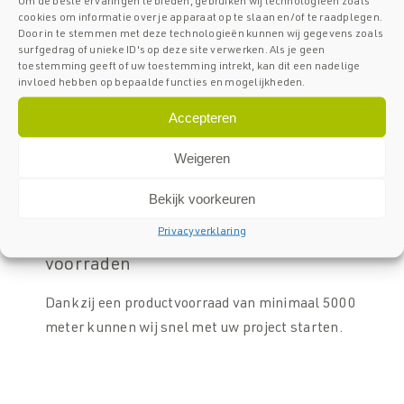
04
Om de beste ervaringen te bieden, gebruiken wij technologieën zoals
Volledig
cookies om informatie over je apparaat op te slaan en/of te raadplegen.
Door in te stemmen met deze technologieën kunnen wij gegevens zoals
gecertificeerd
surfgedrag of unieke ID's op deze site verwerken. Als je geen
toestemming geeft of uw toestemming intrekt, kan dit een nadelige
SPARQ Balustrades is volledig gecertificeerd. Al
invloed hebben op bepaalde functies en mogelijkheden.
onze balustrades voldoen aan de NEN-normen.
Accepteren
Daarnaast voldoen we aan de criteria die de
verschillende Europese landen stellen.
Weigeren
Bekijk voorkeuren
05
Privacyverklaring
Ruime
voorraden
Dankzij een productvoorraad van minimaal 5000
meter kunnen wij snel met uw project starten.