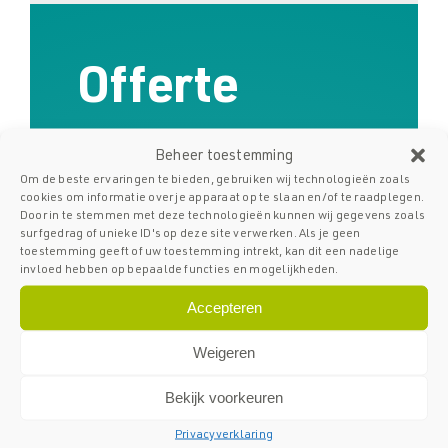
Offerte
aanvragen
Beheer toestemming
Om de beste ervaringen te bieden, gebruiken wij technologieën zoals
voor uw
cookies om informatie over je apparaat op te slaan en/of te raadplegen.
Door in te stemmen met deze technologieën kunnen wij gegevens zoals
surfgedrag of unieke ID's op deze site verwerken. Als je geen
toestemming geeft of uw toestemming intrekt, kan dit een nadelige
glasbalustrade
invloed hebben op bepaalde functies en mogelijkheden.
Accepteren
Vraag
vrijblijvend
uw offerte aan.
Weigeren
Vul uw naam en adresgegevens in
Bekijk voorkeuren
en wij helpen u snel aan een
Privacyverklaring