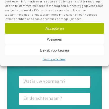
cookies om informatie over je apparaat op te slaan en/of te raadplegen.
Vul uw naam en adresgegevens in
Door in te stemmen met deze technologieën kunnen wij gegevens zoals
en wij helpen u snel aan een
surfgedrag of unieke ID's op deze site verwerken. Als je geen
toestemming geeft of uw toestemming intrekt, kan dit een nadelige
passend voorstel.
invloed hebben op bepaalde functies en mogelijkheden.
Accepteren
Uw gegevens worden uitsluitend
gebruikt om de offerte op te
Weigeren
stellen en nooit gedeeld met
Bekijk voorkeuren
derden.
Privacyverklaring