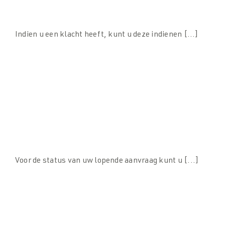
Wat moet ik doen als ik een klacht heb?
Indien u een klacht heeft, kunt u deze indienen [...]
Hoe kan ik de status van mijn lopende
aanvraag volgen?
Voor de status van uw lopende aanvraag kunt u [...]