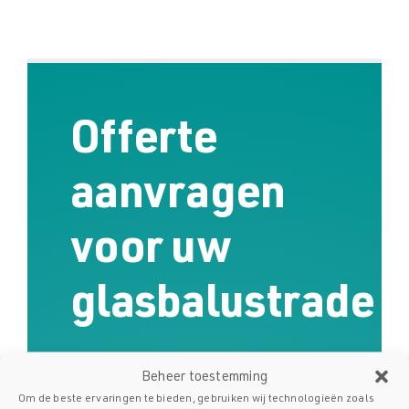
Offerte
aanvragen
voor uw
glasbalustrade
Vraag
vrijblijvend
uw offerte aan.
Beheer toestemming
Om de beste ervaringen te bieden, gebruiken wij technologieën zoals