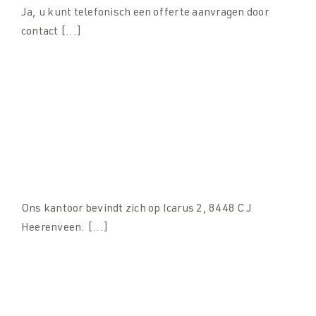
Ja, u kunt telefonisch een offerte aanvragen door
contact [...]
Downloads
Downloads
Contact
Contact
Waar vind ik het kantoor van SPARQ
balustrades?
Ons kantoor bevindt zich op Icarus 2, 8448 CJ
Heerenveen. [...]