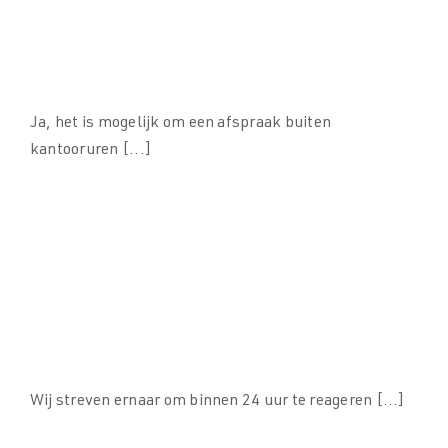
Kan ik een afspraak maken voor een
adviesgesprek buiten kantooruren?
Ja, het is mogelijk om een afspraak buiten
kantooruren [...]
Hoe snel kan ik een reactie verwachten op mijn
contactverzoek?
Wij streven ernaar om binnen 24 uur te reageren [...]