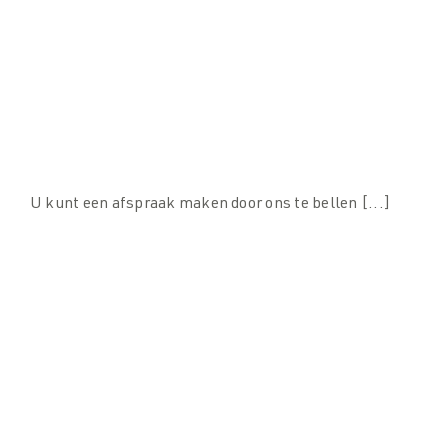
Waar kan ik een afspraak maken voor een
gesprek?
U kunt een afspraak maken door ons te bellen [...]
Wat zijn de openingstijden van SPARQ
balustrades?