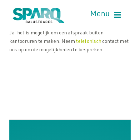
Skip
to
Menu
content
Ja, het is mogelijk om een afspraak buiten
kantooruren te maken. Neem
telefonisch
contact met
ons op om de mogelijkheden te bespreken.
Producten
Producten
Projectondersteuning
Projectondersteuning
Projecten
Projecten
Nieuws
Nieuws
Handleidingen
Handleidingen