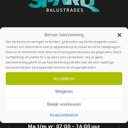
Beheer toestemming
Om de beste ervaringen te bieden, gebruiken wij technologieën zoals
Icarus 2, 8448 CJ Heerenveen
cookies om informatie over je apparaat op te slaan en/of te raadplegen.
Door in te stemmen met deze technologieën kunnen wij gegevens zoals
surfgedrag of unieke ID's op deze site verwerken. Als je geen
toestemming geeft of uw toestemming intrekt, kan dit een nadelige
invloed hebben op bepaalde functies en mogelijkheden.
Accepteren
info@sparqbalustrades.nl
Weigeren
Bekijk voorkeuren
Privacyverklaring
Ma t/m vr: 07:00 – 16:00 uur